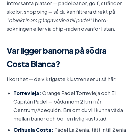
intressanta platser — padelbanor, golf, stränder,
skolor, shopping — så du kan filtrera direkt på
"objekt inom gångavstånd till padel"
i hero-
sökningen eller via chip-raden ovanför listan.
Var ligger banorna på södra
Costa Blanca?
I korthet — de viktigaste klustren ser ut så här:
Torrevieja:
Orange Padel Torrevieja och El
Capitán Padel — båda inom 2 km från
Centrum/Acequión. Bra om du vill kunna växla
mellan banor och bo i en livlig kuststad.
Orihuela Costa:
Pádel La Zenia, tätt intill Zenia