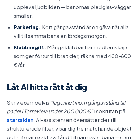
uppleva ljudbilden — banornas plexiglas-väggar
smäller.
Parkering.
Kort gångavstånd är en gåva när alla
vill till samma bana en lördagsmorgon.
Klubbavgift.
Många klubbar har medlemskap
som ger förtur till bra tider; räkna med 400–800
€/år.
Låt AI hitta rätt åt dig
Skriv exempelvis
"lägenhet inom gångavstånd till
padel i Torrevieja under 200 000 €"
i sökrutan på
startsidan
. AI-assistenten översätter det till
strukturerade filter, visar dig tre matchande objekt
och citerar exakt avstånd till närmaste bana — som