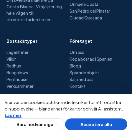
Din svenska mäklare på
Orihuela Costa
Costa Blanca. Vi hjälper dig
San Pedro del Pinatar
hela vägen till
Ciudad Quesada
drömbostaden i solen.
Bostadstyper
Företaget
Lägenheter
Om oss
Villor
Köpa bostad i Spanien
Radhus
Blogg
Bungalows
Sparade objekt
Penthouse
Sälj med oss
Verksamheter
Kontakt
Vi använder cookies och liknande tekniker för att förbättra
din upplevelse — bland annat för kartor och vår AI-assistent.
© 2026 Spanienbostäder.se — Alla rättigheter förbehållna
Läs mer
Integritetspolicy
Cookies
Användarvillkor
Bildkrediter
Fråga AI
0703-62 85 95
Bara nödvändiga
Acceptera alla