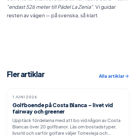
"endast 526 meter till Pádel La Zenia"
. Vi guidar
resten av vägen — på svenska, så klart.
Fler artiklar
Alla artiklar
Livsstil
1 JUNI 2026
Golfboende på Costa Blanca – livet vid
fairway och greener
Upptäck fördelarna med att bo vid någon av Costa
Blancas över 20 golfbanor. Läs om bostadstyper,
livsstil och varför golfare väljer Torrevieja och