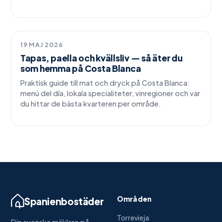
Orihuela Costa.
Livsstil
19 MAJ 2026
Tapas, paella och kvällsliv — så äter du
som hemma på Costa Blanca
Praktisk guide till mat och dryck på Costa Blanca:
menú del día, lokala specialiteter, vinregioner och var
du hittar de bästa kvarteren per område.
Områden
Spanienbostäder
Torrevieja