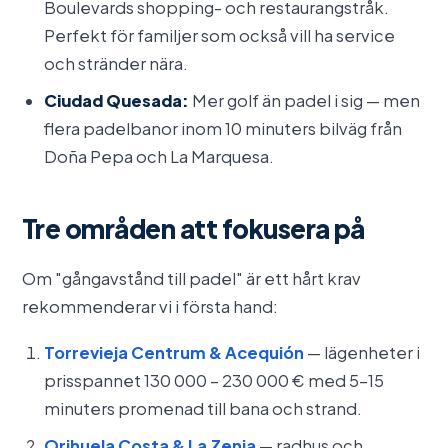
Boulevards shopping- och restaurangstråk.
Perfekt för familjer som också vill ha service
och stränder nära.
Ciudad Quesada:
Mer golf än padel i sig — men
flera padelbanor inom 10 minuters bilväg från
Doña Pepa och La Marquesa.
Tre områden att fokusera på
Om "gångavstånd till padel" är ett hårt krav
rekommenderar vi i första hand:
Torrevieja Centrum & Acequión
— lägenheter i
prisspannet 130 000 – 230 000 € med 5–15
minuters promenad till bana och strand.
Orihuela Costa & La Zenia
— radhus och