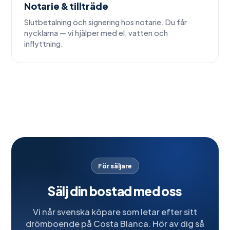
Notarie & tillträde
Slutbetalning och signering hos notarie. Du får
nycklarna — vi hjälper med el, vatten och
inflyttning.
För säljare
Sälj din bostad med oss
Vi når svenska köpare som letar efter sitt
drömboende på Costa Blanca. Hör av dig så