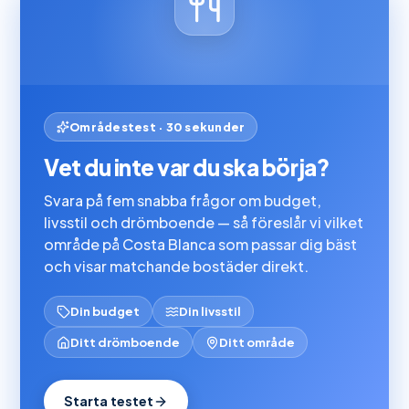
Områdestest · 30 sekunder
Vet du inte var du ska börja?
Svara på fem snabba frågor om budget,
livsstil och drömboende — så föreslår vi vilket
område på Costa Blanca som passar dig bäst
och visar matchande bostäder direkt.
Din budget
Din livsstil
Ditt drömboende
Ditt område
Starta testet