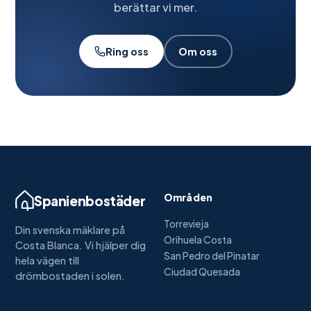
berättar vi mer.
Ring oss
Om oss
Områden
Spanienbostäder
Torrevieja
Din svenska mäklare på
Orihuela Costa
Costa Blanca. Vi hjälper dig
San Pedro del Pinatar
hela vägen till
Ciudad Quesada
drömbostaden i solen.