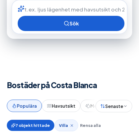
Sök
Bostäder på Costa Blanca
Populära
Havsutsikt
Med pool
Nypro
Senaste
7
objekt hittade
Villa
Rensa alla