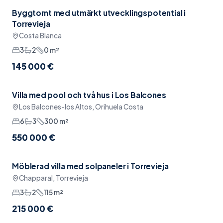
Byggtomt med utmärkt utvecklingspotential i
Lugnt läge
Torrevieja
Costa Blanca
3
2
0
m²
145 000 €
Villa med pool och två hus i Los Balcones
Pool
Los Balcones-los Altos, Orihuela Costa
6
3
300
m²
550 000 €
Möblerad villa med solpaneler i Torrevieja
Möblerat
Chapparal, Torrevieja
3
2
115
m²
215 000 €