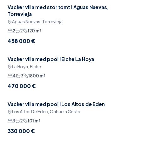
Vacker villa med stor tomt i Aguas Nuevas,
Garage
Torrevieja
Aguas Nuevas, Torrevieja
2
2
120
m²
458 000 €
Vacker villa med pool i Elche La Hoya
Pool
La Hoya, Elche
4
3
1800
m²
470 000 €
Vacker villa med pool i Los Altos de Eden
Pool
Los Altos De Eden, Orihuela Costa
3
2
101
m²
330 000 €