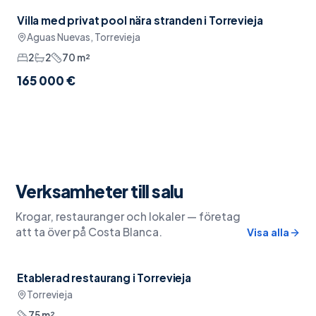
Villa med privat pool nära stranden i Torrevieja
Pool
Aguas Nuevas, Torrevieja
2
2
70
m²
165 000 €
Verksamheter till salu
Krogar, restauranger och lokaler — företag
att ta över på Costa Blanca.
Visa alla
Etablerad restaurang i Torrevieja
Nära restauranger
Torrevieja
75
m²