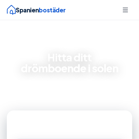
Spanien
bostäder
AI-driven bostadssökning
Hitta ditt
drömboende i solen
Vi hjälper dig hitta lägenheter, villor och radhus i
Torrevieja och Orihuela Costa — beskriv ditt
drömboende med egna ord.
Alla områden
Villa
Pris
Sovrum