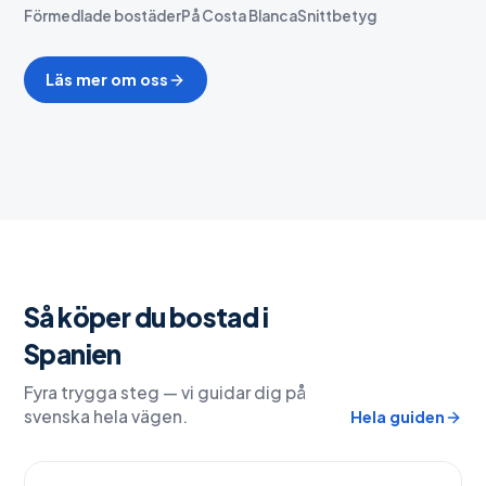
Förmedlade bostäder
På Costa Blanca
Snittbetyg
Läs mer om oss
Så köper du bostad i
Spanien
Fyra trygga steg — vi guidar dig på
svenska hela vägen.
Hela guiden