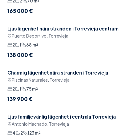
2
2
70
m²
165 000 €
Ljus lägenhet nära stranden i Torrevieja centrum
Möblerat
Puerto Deportivo, Torrevieja
2
1
68
m²
138 000 €
Charmig lägenhet nära stranden i Torrevieja
Möblerat
Piscinas Naturales, Torrevieja
2
1
75
m²
139 900 €
Ljus familjevänlig lägenhet i centrala Torrevieja
Reserverad
Möblerat
Antonio Machado, Torrevieja
4
2
123
m²