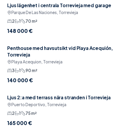
Ljus lägenhet i centrala Torrevieja med garage
Reserverad
Pool
Parque De Las Naciones, Torrevieja
2
1
70
m²
148 000 €
Penthouse med havsutsikt vid Playa Acequión,
Reserverad
Havsutsikt
Torrevieja
Playa Acequion, Torrevieja
3
1
90
m²
140 000 €
Ljus 2:a med terrass nära stranden i Torrevieja
Pool
Puerto Deportivo, Torrevieja
2
1
75
m²
165 000 €