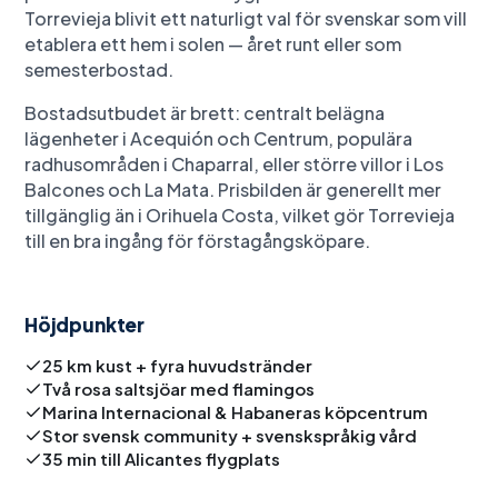
Torrevieja blivit ett naturligt val för svenskar som vill
etablera ett hem i solen — året runt eller som
semesterbostad.
Bostadsutbudet är brett: centralt belägna
lägenheter i Acequión och Centrum, populära
radhusområden i Chaparral, eller större villor i Los
Balcones och La Mata. Prisbilden är generellt mer
tillgänglig än i Orihuela Costa, vilket gör Torrevieja
till en bra ingång för förstagångsköpare.
Höjdpunkter
25 km kust + fyra huvudstränder
Två rosa saltsjöar med flamingos
Marina Internacional & Habaneras köpcentrum
Stor svensk community + svenskspråkig vård
35 min till Alicantes flygplats