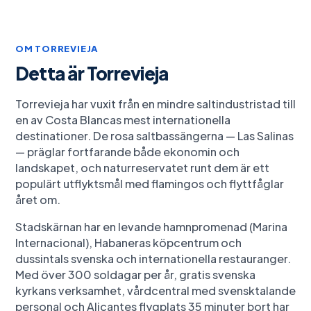
OM
TORREVIEJA
Detta är
Torrevieja
Torrevieja har vuxit från en mindre saltindustristad till
en av Costa Blancas mest internationella
destinationer. De rosa saltbassängerna — Las Salinas
— präglar fortfarande både ekonomin och
landskapet, och naturreservatet runt dem är ett
populärt utflyktsmål med flamingos och flyttfåglar
året om.
Stadskärnan har en levande hamnpromenad (Marina
Internacional), Habaneras köpcentrum och
dussintals svenska och internationella restauranger.
Med över 300 soldagar per år, gratis svenska
kyrkans verksamhet, vårdcentral med svensktalande
personal och Alicantes flygplats 35 minuter bort har