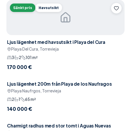
Sänkt pris
Havsutsikt
Ljus lägenhet med havsutsikt i Playa del Cura
Playa Del Cura, Torrevieja
3
2
101
m²
170 000 €
Ljus lägenhet 200m från Playa de los Naufragos
Pool
Playa Naufrgos, Torrevieja
2
1
65
m²
140 000 €
Charmigt radhus med stor tomt i Aguas Nuevas
Möblerat