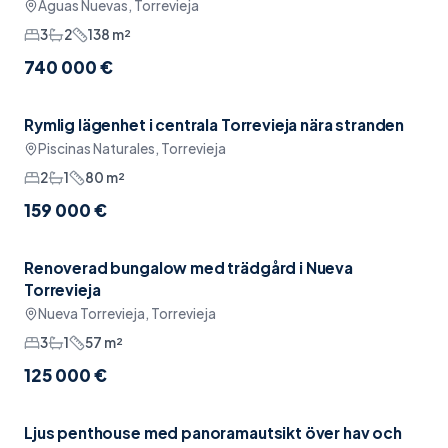
Aguas Nuevas, Torrevieja
3
2
138
m²
740 000 €
Rymlig lägenhet i centrala Torrevieja nära stranden
Sänkt pris
Pool
Piscinas Naturales, Torrevieja
2
1
80
m²
159 000 €
Renoverad bungalow med trädgård i Nueva
Möblerat
Torrevieja
Nueva Torrevieja, Torrevieja
3
1
57
m²
125 000 €
Ljus penthouse med panoramautsikt över hav och
Pool