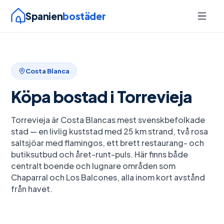
Spanien
bostäder
Costa Blanca
Köpa bostad i
Torrevieja
Torrevieja är Costa Blancas mest svenskbefolkade
stad — en livlig kuststad med 25 km strand, två rosa
saltsjöar med flamingos, ett brett restaurang- och
butiksutbud och året-runt-puls. Här finns både
centralt boende och lugnare områden som
Chaparral och Los Balcones, alla inom kort avstånd
från havet.