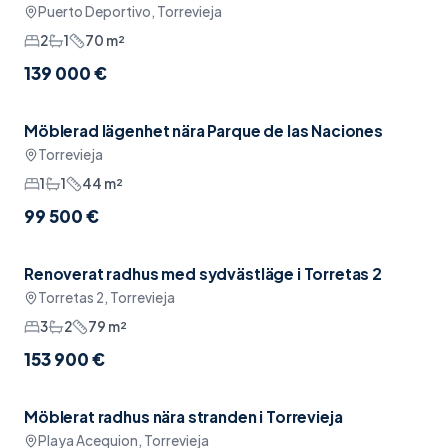
Puerto Deportivo, Torrevieja
2
1
70
m²
139 000 €
Möblerad lägenhet nära Parque de las Naciones
Sänkt pris
Möblerat
Torrevieja
1
1
44
m²
99 500 €
Renoverat radhus med sydvästläge i Torretas 2
Möblerat
Torretas 2, Torrevieja
3
2
79
m²
153 900 €
Möblerat radhus nära stranden i Torrevieja
Möblerat
Playa Acequion, Torrevieja