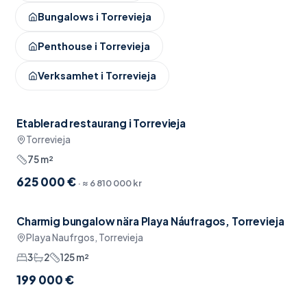
Bungalows
i
Torrevieja
Penthouse
i
Torrevieja
Verksamhet
i
Torrevieja
Etablerad restaurang i Torrevieja
Nära restauranger
Torrevieja
75
m²
625 000 €
· ≈
6 810 000 kr
Charmig bungalow nära Playa Náufragos, Torrevieja
Möblerat
Playa Naufrgos, Torrevieja
3
2
125
m²
199 000 €