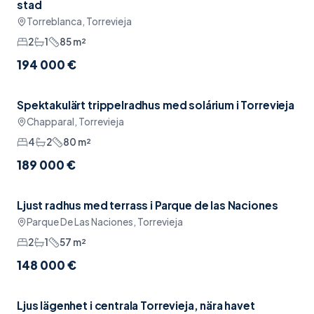
stad
Torreblanca, Torrevieja
2
1
85
m²
194 000 €
Spektakulärt trippelradhus med solárium i Torrevieja
Sänkt pris
Pool
Chapparal, Torrevieja
4
2
80
m²
189 000 €
Ljust radhus med terrass i Parque de las Naciones
Reserverad
Pool
Parque De Las Naciones, Torrevieja
2
1
57
m²
148 000 €
Ljus lägenhet i centrala Torrevieja, nära havet
Möblerat