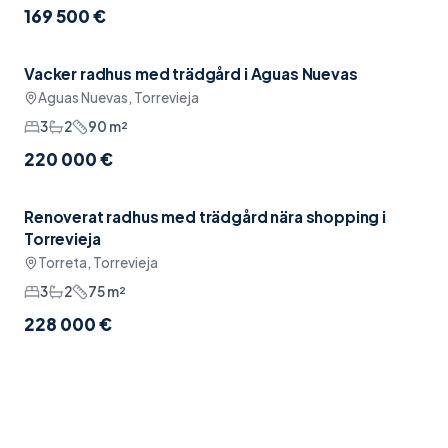
169 500 €
Vacker radhus med trädgård i Aguas Nuevas
Reserverad
Möblerat
Aguas Nuevas, Torrevieja
3
2
90
m²
220 000 €
Renoverat radhus med trädgård nära shopping i
Pool
Torrevieja
Torreta, Torrevieja
3
2
75
m²
228 000 €