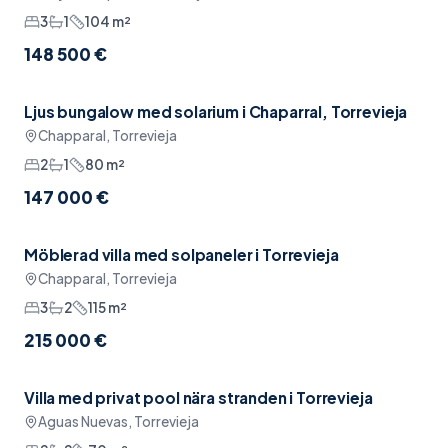
3
1
104
m²
148 500 €
Ljus bungalow med solarium i Chaparral, Torrevieja
Pool
Chapparal, Torrevieja
2
1
80
m²
147 000 €
Möblerad villa med solpaneler i Torrevieja
Möblerat
Chapparal, Torrevieja
3
2
115
m²
215 000 €
Villa med privat pool nära stranden i Torrevieja
Pool
Aguas Nuevas, Torrevieja