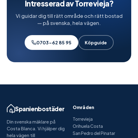
Intresserad av
Torrevieja
?
Vi guidar dig till rätt område och rätt bostad
— på svenska, hela vägen.
0703-62 85 95
Köpguide
Områden
Spanienbostäder
Torrevieja
Din svenska mäklare på
Orihuela Costa
Costa Blanca. Vi hjälper dig
San Pedro del Pinatar
hela vägen till