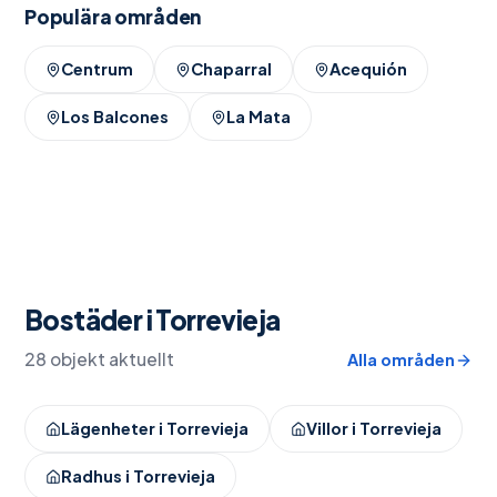
Populära områden
Centrum
Chaparral
Acequión
Los Balcones
La Mata
Bostäder i
Torrevieja
28 objekt aktuellt
Alla områden
Lägenheter
i
Torrevieja
Villor
i
Torrevieja
Radhus
i
Torrevieja