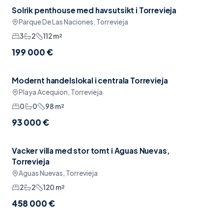
Solrik penthouse med havsutsikt i Torrevieja
Sänkt pris
Havsutsikt
Parque De Las Naciones, Torrevieja
3
2
112
m²
199 000 €
Modernt handelslokal i centrala Torrevieja
Sänkt pris
Padel
Playa Acequion, Torrevieja
0
0
98
m²
93 000 €
Vacker villa med stor tomt i Aguas Nuevas,
Garage
Torrevieja
Aguas Nuevas, Torrevieja
2
2
120
m²
458 000 €