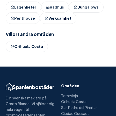
Lägenheter
Radhus
Bungalows
Penthouse
Verksamhet
Villor
i andra områden
Orihuela Costa
Områden
Spanienbostäder
Torrevieja
Din svenska mäklare på
Orihuela Costa
Costa Blanca. Vi hjälper dig
San Pedro del Pinatar
hela vägen till
Ciudad Quesada
drömbostaden i solen.