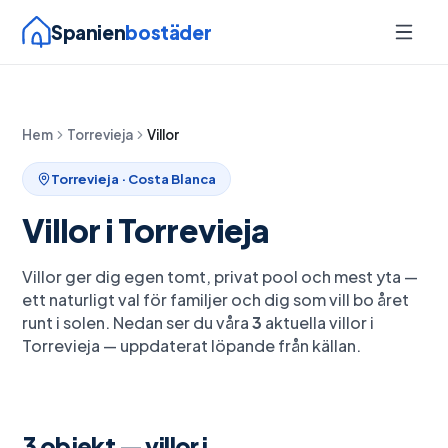
Spanien
bostäder
Hem
Torrevieja
Villor
Torrevieja
· Costa Blanca
Villor
i
Torrevieja
Villor ger dig egen tomt, privat pool och mest yta —
ett naturligt val för familjer och dig som vill bo året
runt i solen.
Nedan ser du våra
3
aktuella
villor
i
Torrevieja
— uppdaterat löpande från källan.
3
objekt —
villor
i