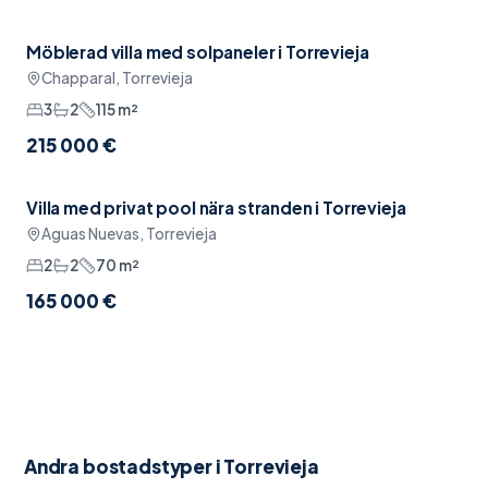
Möblerad villa med solpaneler i Torrevieja
Möblerat
Chapparal, Torrevieja
3
2
115
m²
215 000 €
Villa med privat pool nära stranden i Torrevieja
Pool
Aguas Nuevas, Torrevieja
2
2
70
m²
165 000 €
Andra bostadstyper i
Torrevieja