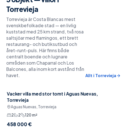
Torrevieja
Torrevieja är Costa Blancas mest
svenskbefolkade stad — en livlig
kuststad med 25 km strand, två rosa
saltsjöar med flamingos, ett brett
restaurang- och butiksutbud och
året-runt-puls. Här finns både
centralt boende och lugnare
områden som Chaparral och Los
Balcones, alla inom kort avstånd från
havet.
Allt i
Torrevieja
Vacker villa med stor tomt i Aguas Nuevas,
Garage
Torrevieja
Aguas Nuevas, Torrevieja
2
2
120
m²
458 000 €