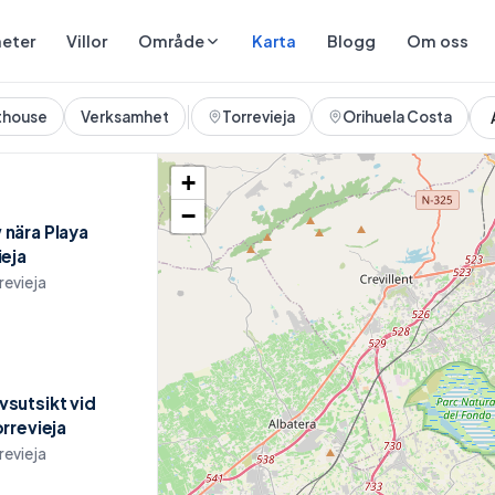
eter
Villor
Karta
Blogg
Om oss
Område
thouse
Verksamhet
Torrevieja
Orihuela Costa
+
−
nära Playa
ieja
revieja
sutsikt vid
sutsikt
rrevieja
revieja