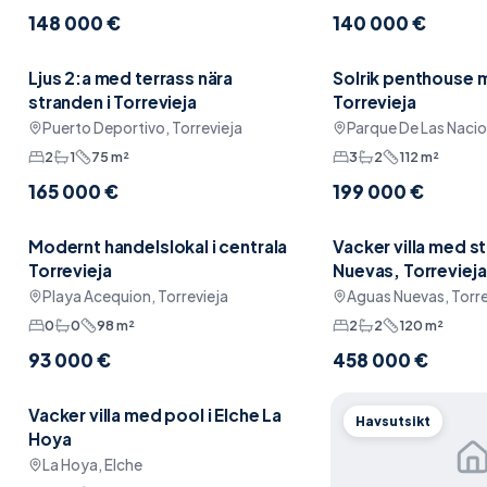
148 000 €
140 000 €
Ljus 2:a med terrass nära
Solrik penthouse m
Pool
Havsutsikt
stranden i Torrevieja
Torrevieja
Puerto Deportivo, Torrevieja
Parque De Las Nacio
2
1
75
m²
3
2
112
m²
165 000 €
199 000 €
Modernt handelslokal i centrala
Vacker villa med s
Padel
Garage
Torrevieja
Nuevas, Torrevieja
Playa Acequion, Torrevieja
Aguas Nuevas, Torre
0
0
98
m²
2
2
120
m²
93 000 €
458 000 €
Vacker villa med pool i Elche La
Pool
Havsutsikt
Hoya
La Hoya, Elche