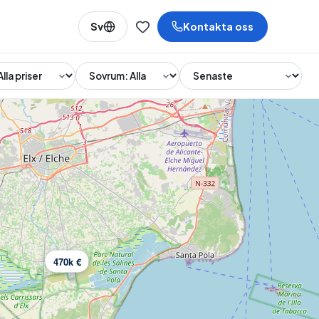
Sv
Kontakta oss
San Pedro del Pinatar
Ciudad Quesada
470k €