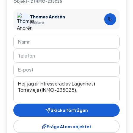
Objekt-ID
INMO-235025
Thomas Andrén
Mäklare
Skicka förfrågan
Fråga AI om objektet