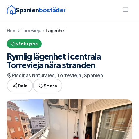
Spanien
bostäder
Hem
Torrevieja
Lägenhet
Sänkt pris
Rymlig lägenhet i centrala
Torrevieja nära stranden
Piscinas Naturales, Torrevieja, Spanien
Dela
Spara