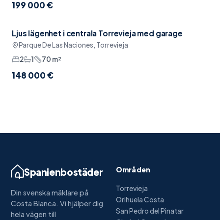
199 000 €
Ljus lägenhet i centrala Torrevieja med garage
Reserverad
Pool
Parque De Las Naciones, Torrevieja
2
1
70
m²
148 000 €
Områden
Spanienbostäder
Torrevieja
Din svenska mäklare på
Orihuela Costa
Costa Blanca. Vi hjälper dig
San Pedro del Pinatar
hela vägen till