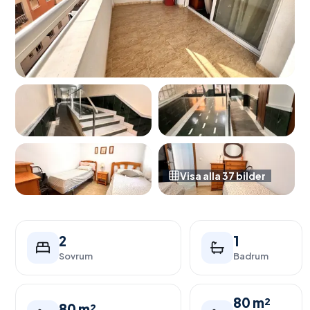
Visa alla
37
bilder
2
1
Sovrum
Badrum
80 m²
80 m²