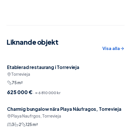
Liknande objekt
Visa alla
Etablerad restaurang i Torrevieja
Nära restauranger
Torrevieja
75
m²
625 000 €
· ≈
6 810 000 kr
Charmig bungalow nära Playa Náufragos, Torrevieja
Möblerat
Playa Naufrgos, Torrevieja
3
2
125
m²