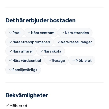
Det här erbjuder bostaden
Pool
Nära centrum
Nära stranden
Nära strandpromenad
Nära restauranger
Nära affärer
Nära skola
Nära vårdcentral
Garage
Möblerat
Familjevänligt
Bekvämligheter
Möblerad