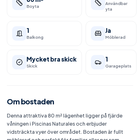
Användbar
Boyta
yta
1
Ja
Balkong
Möblerad
Mycket bra skick
1
Skick
Garageplats
Om bostaden
Denna attraktiva 80 m² lägenhet ligger på fjärde
våningen i Piscinas Naturales och erbjuder
vidsträckta vyer över området. Bostaden är fullt
möblerad och perfekt för familjer eller par som