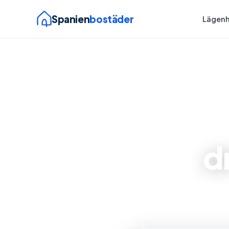
Spanien
bostäder
Lägenh
d
Vi hjälper 