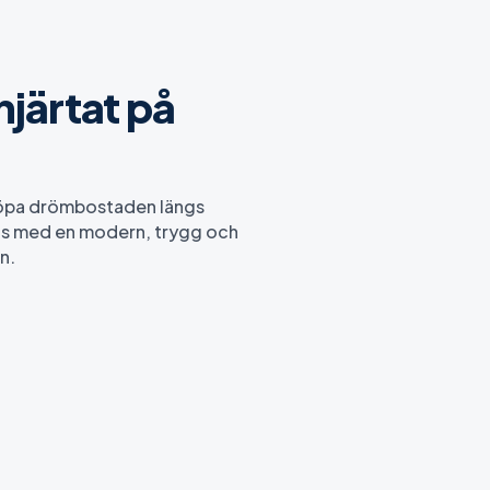
järtat på
 köpa drömbostaden längs
ats med en modern, trygg och
n.