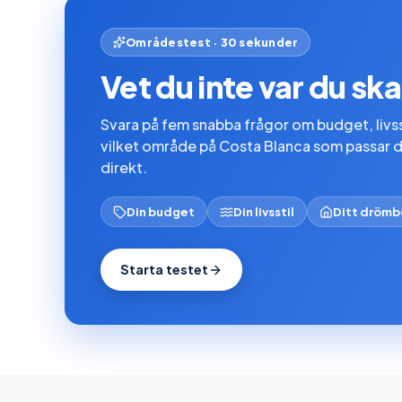
Områdestest · 30 sekunder
Vet du inte var du sk
Svara på fem snabba frågor om budget, livs
vilket område på Costa Blanca som passar 
direkt.
Din budget
Din livsstil
Ditt dröm
Starta testet