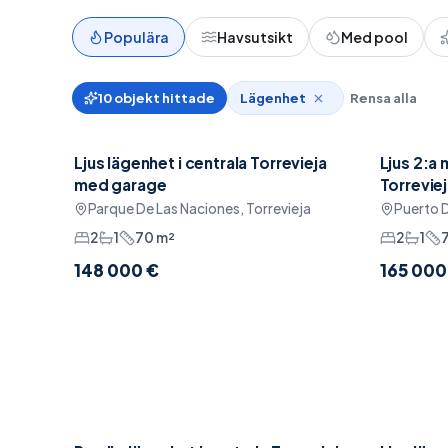
Populära
Havsutsikt
Med pool
10
objekt hittade
Lägenhet
Rensa alla
Ljus lägenhet i centrala Torrevieja
Ljus 2:a 
Reserverad
Pool
Pool
med garage
Torrevie
Parque De Las Naciones, Torrevieja
Puerto D
2
1
70
m²
2
1
148 000 €
165 000