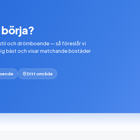
a börja?
stil och drömboende — så föreslår vi
dig bäst och visar matchande bostäder
boende
Ditt område