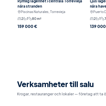
Rymlig lägenhet i centrala Torrevieja
Ljus läge
Sänkt pris
Pool
Möbler
nära stranden
nära hav
Piscinas Naturales, Torrevieja
Puerto D
2
1
80
m²
2
1
159 000 €
139 000
Verksamheter till salu
Krogar, restauranger och lokaler — företag att ta 