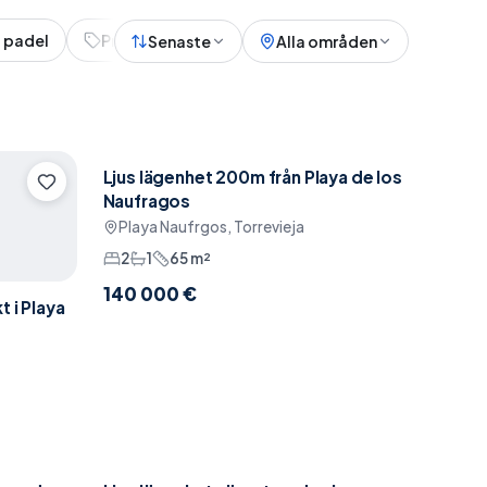
 padel
Prisvärt
Senaste
Alla områden
Ljus lägenhet 200m från Playa de los
Pool
Naufragos
Playa Naufrgos, Torrevieja
2
1
65
m²
140 000 €
 i Playa