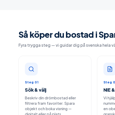
Så köper du bostad i Spa
Fyra trygga steg — vi guidar dig på svenska hela 
Steg 01
Steg 
Sök & välj
NIE &
Beskriv din drömbostad eller
Vi hjäl
filtrera fram favoriter. Spara
numme
objekt och boka visning —
en ob
digitalt eller på plats.
granska