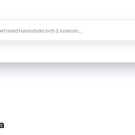
Alla områden
Lägenhet
Pris
Sovrum
nhet under 150 000 €
Ljus lägenhet med balkong
2 sovrum nä
a