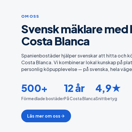
OM OSS
Svensk mäklare med h
Costa Blanca
Spanienbostäder hjälper svenskar att hitta och
Costa Blanca. Vi kombinerar lokal kunskap på pl
personlig köpupplevelse — på svenska, hela väge
500+
12 år
4,9★
Förmedlade bostäder
På Costa Blanca
Snittbetyg
Läs mer om oss