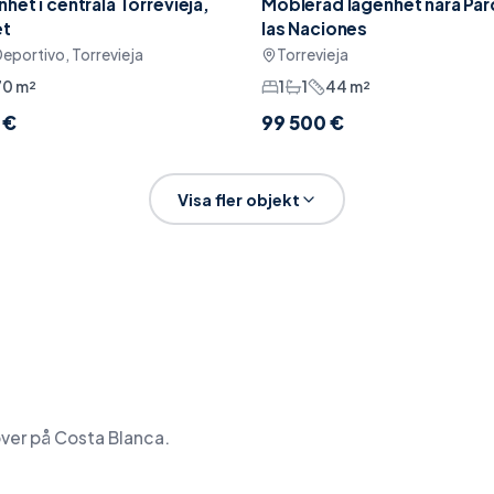
nhet i centrala Torrevieja,
Möblerad lägenhet nära Pa
at
Sänkt pris
Möblerat
et
las Naciones
eportivo, Torrevieja
Torrevieja
70
m²
1
1
44
m²
 €
99 500 €
Visa fler objekt
över på Costa Blanca.