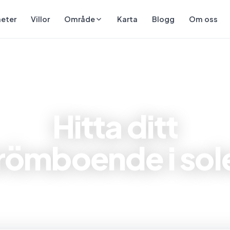
eter
Villor
Karta
Blogg
Om oss
Område
AI-driven bostadssökning
Hitta ditt
römboende i sol
dig hitta lägenheter, villor och radhus i Torrevieja 
Costa — beskriv ditt drömboende med egna ord