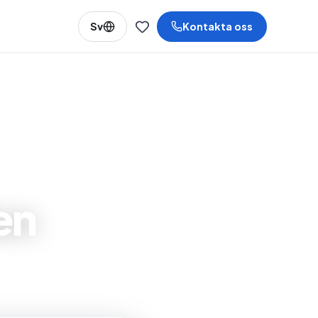
Sv
Kontakta oss
en
och Orihuela
.