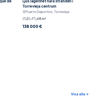
rque de
Ljus lägenhet nära stranden i
Möblerat
Torrevieja centrum
Puerto Deportivo, Torrevieja
2
1
68
m²
138 000 €
Visa alla