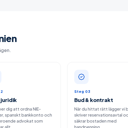
nien
vägen.
02
Steg 03
 juridik
Bud & kontrakt
per dig att ordna NIE-
När du hittat rätt lägger vi
r, spanskt bankkonto och
skriver reservationsavtal o
eroende advokat som
säkrar bostaden med
r allt.
handpenning.