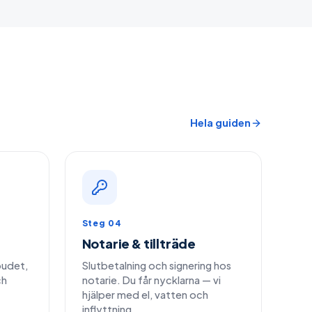
Hela guiden
Steg 04
Notarie & tillträde
 budet,
Slutbetalning och signering hos
ch
notarie. Du får nycklarna — vi
hjälper med el, vatten och
inflyttning.