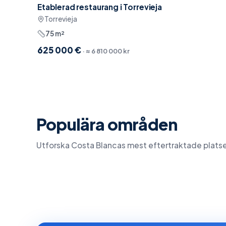
Etablerad restaurang i Torrevieja
Nära restauranger
Torrevieja
75
m²
625 000 €
· ≈
6 810 000 kr
Populära områden
Torrevieja
Orihu
Utforska Costa Blancas mest eftertraktade platse
42
objekt
38
obje