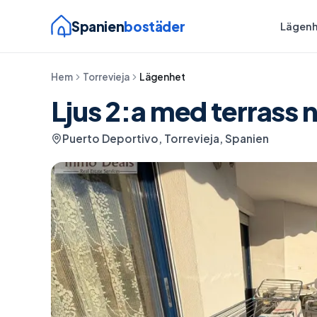
Spanien
bostäder
Lägenh
Hem
Torrevieja
Lägenhet
Ljus 2:a med terrass n
Puerto Deportivo, Torrevieja, Spanien