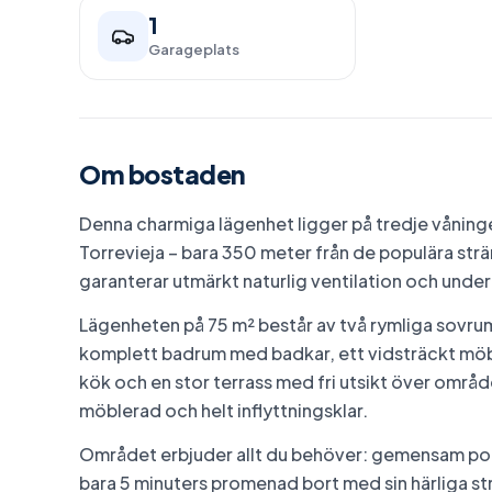
1
Garageplats
Om bostaden
Denna charmiga lägenhet ligger på tredje våninge
Torrevieja – bara 350 meter från de populära st
garanterar utmärkt naturlig ventilation och under
Lägenheten på 75 m² består av två rymliga sovrum, 
komplett badrum med badkar, ett vidsträckt möbl
kök och en stor terrass med fri utsikt över om
möblerad och helt inflyttningsklar.
Området erbjuder allt du behöver: gemensam pool
bara 5 minuters promenad bort med sin härliga s