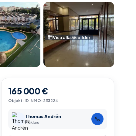
Visa alla
35
bilder
165 000 €
Objekt-ID
INMO-233224
Thomas Andrén
Mäklare