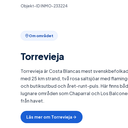
Objekt-ID
INMO-233224
Om området
Torrevieja
Torrevieja är Costa Blancas mest svenskbefolkade
med 25 km strand, två rosa saltsjöar med flaming
och butiksutbud och året-runt-puls. Här finns b
lugnare områden som Chaparral och Los Balcones,
från havet.
Läs mer om
Torrevieja