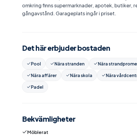
omkring finns supermarknader, apotek, butiker, 
gångavstånd. Garageplats ingår i priset.
Det här erbjuder bostaden
Pool
Nära stranden
Nära strandprom
Nära affärer
Nära skola
Nära vårdcent
Padel
Bekvämligheter
Möblerat