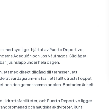
n med sydläge i hjärtat av Puerto Deportivo,
ränderna Acequión och Los Náufragos. Südläget
bar ljusinsläpp under hela dagen.
ett med direkt tillgång till terrassen, ett
erat vardagsrum-matsal, ett fullt utrustat öppet
rådet och den gemensamma poolen. Bostaden är helt
, idrottsfaciliteter, och Puerto Deportivo ligger
trandpromenad och nautiska aktiviteter. Runt