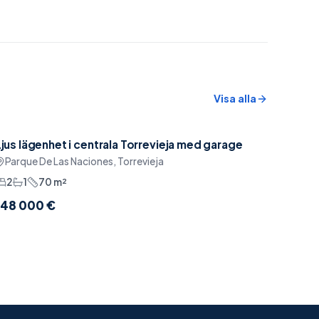
Visa alla
Ljus lägenhet i centrala Torrevieja med garage
Reserverad
Pool
Parque De Las Naciones, Torrevieja
2
1
70
m²
AI-assistent
148 000 €
Online · svarar direkt