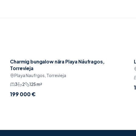
Charmig bungalow nära Playa Náufragos,
Möblerat
Torrevieja
Playa Naufrgos, Torrevieja
3
2
125
m²
199 000 €