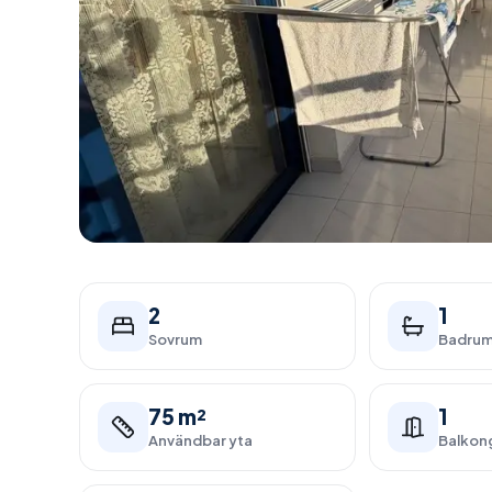
2
1
Sovrum
Badru
75 m²
1
Användbar yta
Balkon