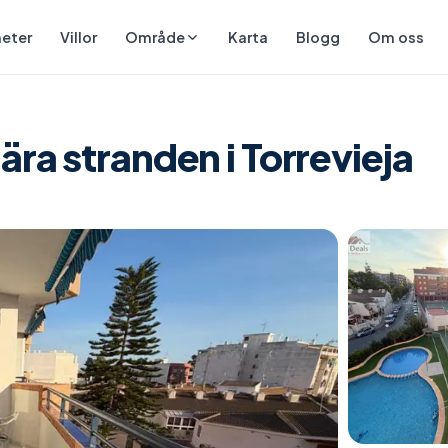
eter
Villor
Karta
Blogg
Om oss
Område
ära stranden i Torrevieja