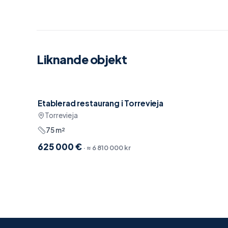
Liknande objekt
Etablerad restaurang i Torrevieja
Nära restauranger
Torrevieja
75
m²
625 000 €
· ≈
6 810 000 kr