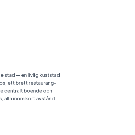
 stad — en livlig kuststad
os, ett brett restaurang-
åde centralt boende och
 alla inom kort avstånd