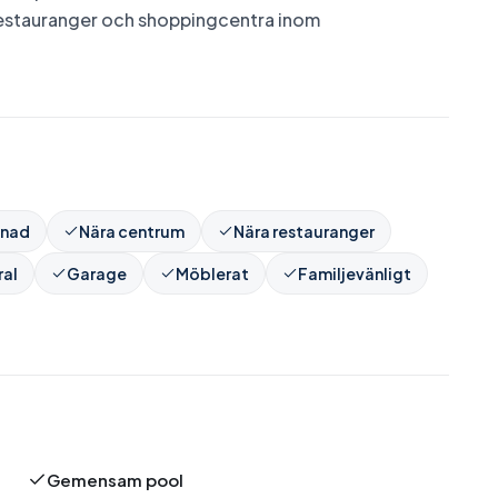
restauranger och shoppingcentra inom
enad
Nära centrum
Nära restauranger
ral
Garage
Möblerat
Familjevänligt
Gemensam pool