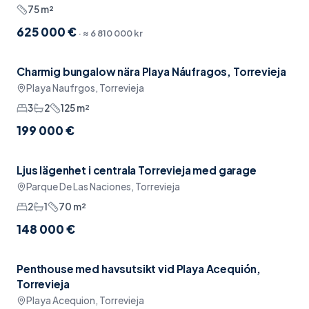
75
m²
625 000 €
· ≈
6 810 000 kr
Charmig bungalow nära Playa Náufragos, Torrevieja
Möblerat
Playa Naufrgos, Torrevieja
3
2
125
m²
199 000 €
Ljus lägenhet i centrala Torrevieja med garage
Reserverad
Pool
Parque De Las Naciones, Torrevieja
2
1
70
m²
148 000 €
Penthouse med havsutsikt vid Playa Acequión,
Reserverad
Havsutsikt
Torrevieja
Playa Acequion, Torrevieja