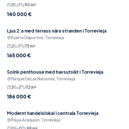
3
1
90
m²
140 000 €
Ljus 2:a med terrass nära stranden i Torrevieja
Pool
Puerto Deportivo, Torrevieja
2
1
75
m²
165 000 €
Solrik penthouse med havsutsikt i Torrevieja
Sänkt pris
Havsutsikt
Parque De Las Naciones, Torrevieja
3
2
112
m²
186 000 €
Modernt handelslokal i centrala Torrevieja
Sänkt pris
Padel
Playa Acequion, Torrevieja
0
0
98
m²