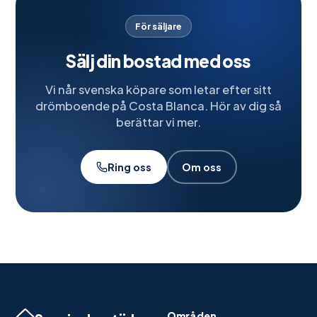
För säljare
Sälj din bostad med oss
Vi når svenska köpare som letar efter sitt
drömboende på Costa Blanca. Hör av dig så
berättar vi mer.
Ring oss
Om oss
Områden