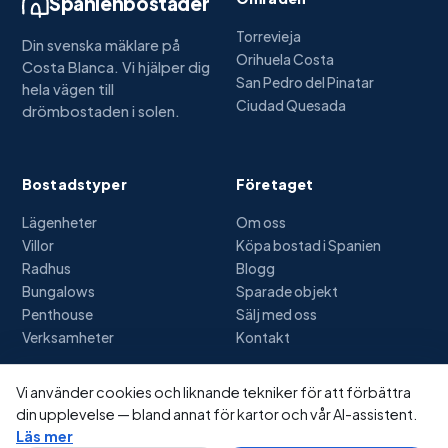
Spanienbostäder
Torrevieja
Din svenska mäklare på
Orihuela Costa
Costa Blanca. Vi hjälper dig
San Pedro del Pinatar
hela vägen till
Ciudad Quesada
drömbostaden i solen.
Bostadstyper
Företaget
Lägenheter
Om oss
Villor
Köpa bostad i Spanien
Radhus
Blogg
Bungalows
Sparade objekt
Penthouse
Sälj med oss
Verksamheter
Kontakt
Vi använder cookies och liknande tekniker för att förbättra
din upplevelse — bland annat för kartor och vår AI-assistent.
© 2026 Spanienbostäder.se — Alla rättigheter förbehållna
Läs mer
Integritetspolicy
Cookies
Användarvillkor
Bildkrediter