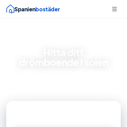
Spanien
bostäder
AI-driven bostadssökning
Hitta ditt
drömboende i solen
Vi hjälper dig hitta lägenheter, villor och radhus i
Torrevieja och Orihuela Costa — beskriv ditt
drömboende med egna ord.
Alla områden
Bostadstyp
Pris
Sovrum