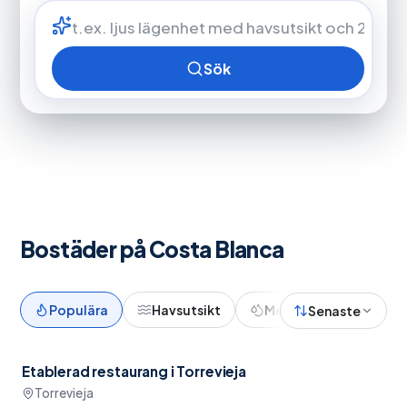
Sök
Bostäder på Costa Blanca
Populära
Havsutsikt
Med pool
Nypro
Senaste
Etablerad restaurang i Torrevieja
Nära restauranger
Torrevieja