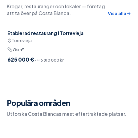
Krogar, restauranger och lokaler — företag
att ta över på Costa Blanca.
Visa alla
Etablerad restaurang i Torrevieja
Nära restauranger
Torrevieja
75
m²
625 000 €
· ≈
6 810 000 kr
Populära områden
Torrevieja
Utforska Costa Blancas mest eftertraktade platser.
Orihuela Costa
42
objekt
San Pedro del Pinatar
38
objekt
Ciudad Quesada
21
objekt
17
objekt