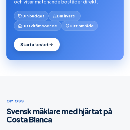
och visar matchande bostäder direkt.
Din budget
Din livsstil
Ditt drömboende
Ditt område
Starta testet
OM OSS
Svensk mäklare med hjärtat på
Costa Blanca