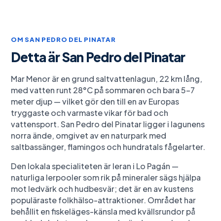
OM
SAN PEDRO DEL PINATAR
Detta är
San Pedro del Pinatar
Mar Menor är en grund saltvattenlagun, 22 km lång,
med vatten runt 28°C på sommaren och bara 5–7
meter djup — vilket gör den till en av Europas
tryggaste och varmaste vikar för bad och
vattensport. San Pedro del Pinatar ligger i lagunens
norra ände, omgivet av en naturpark med
saltbassänger, flamingos och hundratals fågelarter.
Den lokala specialiteten är leran i Lo Pagán —
naturliga lerpooler som rik på mineraler sägs hjälpa
mot ledvärk och hudbesvär; det är en av kustens
populäraste folkhälso-attraktioner. Området har
behållit en fiskeläges-känsla med kvällsrundor på