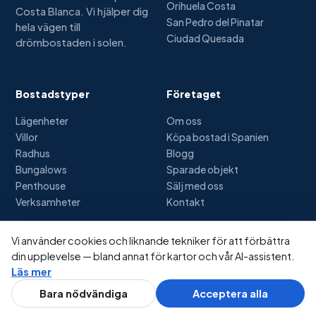
Orihuela Costa
Costa Blanca. Vi hjälper dig
San Pedro del Pinatar
hela vägen till
Ciudad Quesada
drömbostaden i solen.
Bostadstyper
Företaget
Lägenheter
Om oss
Villor
Köpa bostad i Spanien
Radhus
Blogg
Bungalows
Sparade objekt
Penthouse
Sälj med oss
Verksamheter
Kontakt
Vi använder cookies och liknande tekniker för att förbättra
din upplevelse — bland annat för kartor och vår AI-assistent.
© 2026 Spanienbostäder.se — Alla rättigheter förbehållna
Läs mer
Integritetspolicy
Cookies
Användarvillkor
Bildkrediter
Fråga AI
0703-62 85 95
Bara nödvändiga
Acceptera alla