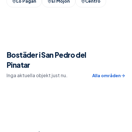
Lo Pagán
El Mojón
Centro
Bostäder i
San Pedro del
Pinatar
Inga aktuella objekt just nu.
Alla områden