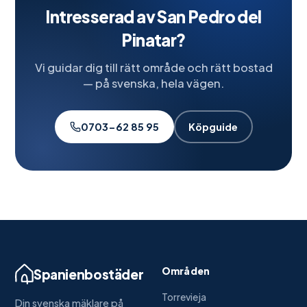
Intresserad av
San Pedro del
Pinatar
?
Vi guidar dig till rätt område och rätt bostad
— på svenska, hela vägen.
0703-62 85 95
Köpguide
Områden
Spanienbostäder
Torrevieja
Din svenska mäklare på