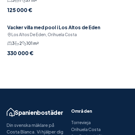
3
1
57
m²
125 000 €
Vacker villa med pool i Los Altos de Eden
Pool
Los Altos De Eden, Orihuela Costa
3
2
101
m²
330 000 €
Områden
Spanienbostäder
Torrevieja
Din svenska mäklare på
Orihuela Costa
Costa Blanca. Vi hjälper dig