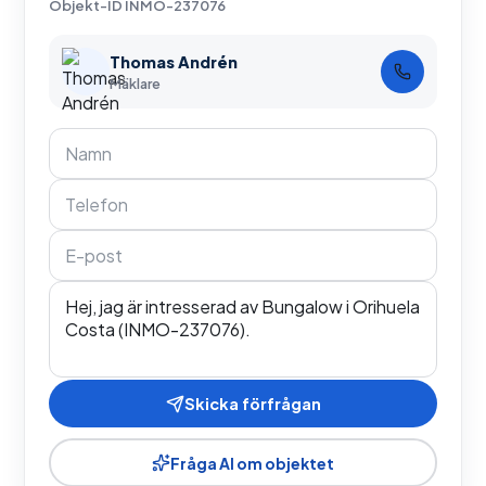
Objekt-ID
INMO-237076
Thomas Andrén
Mäklare
Skicka förfrågan
Fråga AI om objektet