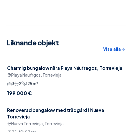
Liknande objekt
Visa alla
Charmig bungalow nära Playa Náufragos, Torrevieja
Möblerat
Playa Naufrgos, Torrevieja
3
2
125
m²
199 000 €
Renoverad bungalow med trädgård i Nueva
Möblerat
Torrevieja
Nueva Torrevieja, Torrevieja