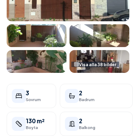
Visa alla
38
bilder
3
2
Sovrum
Badrum
130 m²
2
Boyta
Balkong