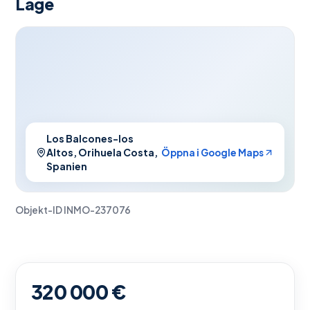
Läge
Los Balcones-los
Altos, Orihuela Costa,
Öppna i Google Maps
Spanien
Objekt-ID
INMO-237076
320 000 €