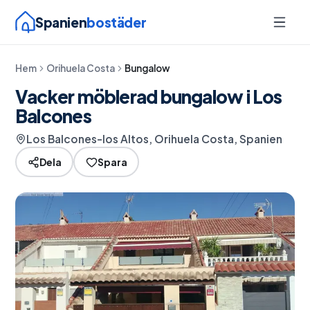
Spanien
bostäder
Hem
Orihuela Costa
Bungalow
Vacker möblerad bungalow i Los
Balcones
Los Balcones-los Altos, Orihuela Costa, Spanien
Dela
Spara