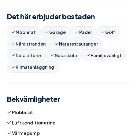
Det här erbjuder bostaden
Möblerat
Garage
Padel
Golf
Nära stranden
Nära restauranger
Nära affärer
Nära skola
Familjevänligt
Klimatanläggning
Bekvämligheter
Möblerat
Luftkonditionering
Värmepump