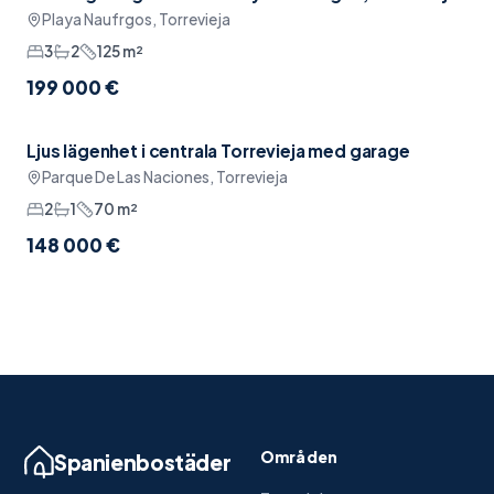
Playa Naufrgos, Torrevieja
3
2
125
m²
199 000 €
Ljus lägenhet i centrala Torrevieja med garage
Reserverad
Pool
Parque De Las Naciones, Torrevieja
2
1
70
m²
148 000 €
Områden
Spanienbostäder