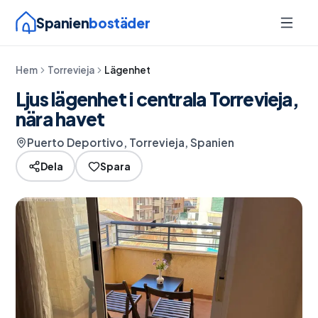
Spanien
bostäder
Hem
Torrevieja
Lägenhet
Ljus lägenhet i centrala Torrevieja,
nära havet
Puerto Deportivo, Torrevieja, Spanien
Dela
Spara