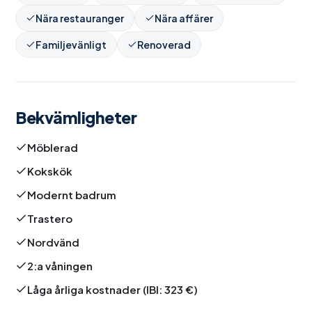
Nära restauranger
Nära affärer
Familjevänligt
Renoverad
Bekvämligheter
Möblerad
Kokskök
Modernt badrum
Trastero
Nordvänd
2:a våningen
Låga årliga kostnader (IBI: 323 €)