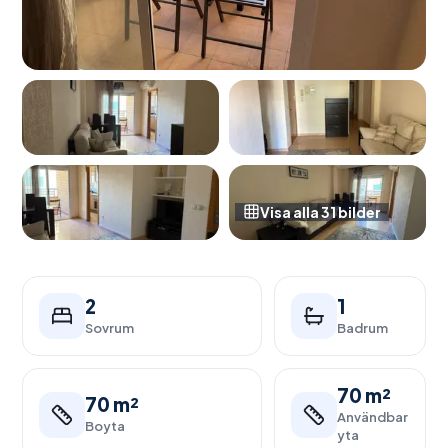
Visa alla
31
bilder
2
1
Sovrum
Badrum
70 m²
70 m²
Användbar
Boyta
yta