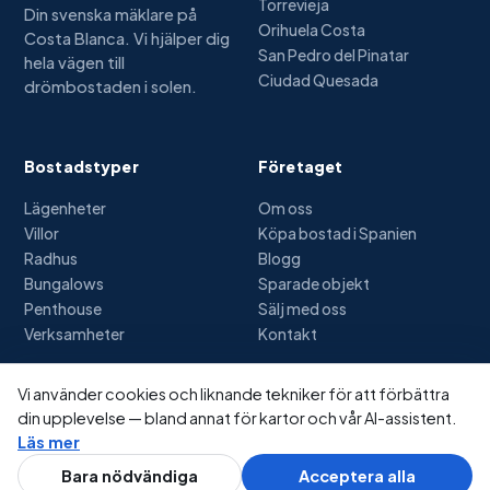
Torrevieja
Din svenska mäklare på
Orihuela Costa
Costa Blanca. Vi hjälper dig
San Pedro del Pinatar
hela vägen till
Ciudad Quesada
drömbostaden i solen.
Bostadstyper
Företaget
Lägenheter
Om oss
Villor
Köpa bostad i Spanien
Radhus
Blogg
Bungalows
Sparade objekt
Penthouse
Sälj med oss
Verksamheter
Kontakt
Vi använder cookies och liknande tekniker för att förbättra
din upplevelse — bland annat för kartor och vår AI-assistent.
© 2026 Spanienbostäder.se — Alla rättigheter förbehållna
Läs mer
Integritetspolicy
Cookies
Användarvillkor
Bildkrediter
Fråga AI
0703-62 85 95
Bara nödvändiga
Acceptera alla