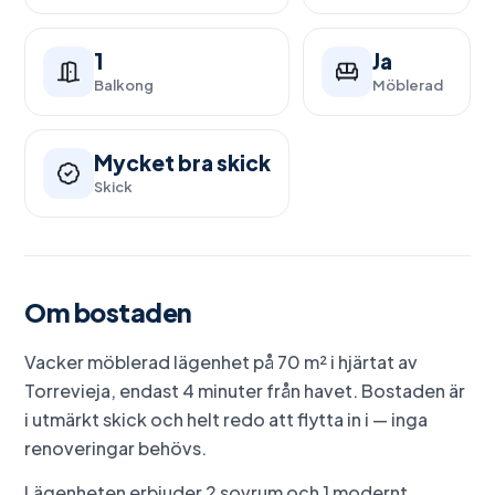
1
Ja
Balkong
Möblerad
Mycket bra skick
Skick
Om bostaden
Vacker möblerad lägenhet på 70 m² i hjärtat av
Torrevieja, endast 4 minuter från havet. Bostaden är
i utmärkt skick och helt redo att flytta in i — inga
renoveringar behövs.
Lägenheten erbjuder 2 sovrum och 1 modernt