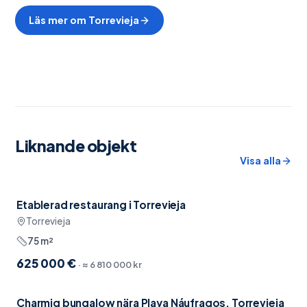
Läs mer om
Torrevieja
Liknande objekt
Visa alla
Etablerad restaurang i Torrevieja
Nära restauranger
Torrevieja
75
m²
625 000 €
· ≈
6 810 000 kr
Charmig bungalow nära Playa Náufragos, Torrevieja
Möblerat