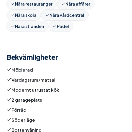
Nära restauranger
Nära affärer
Nära skola
Nära vårdcentral
Nära stranden
Padel
Bekvämligheter
Möblerad
Vardagsrum/matsal
Modernt utrustat kök
2 garageplats
Förråd
Söderläge
Bottenvåning