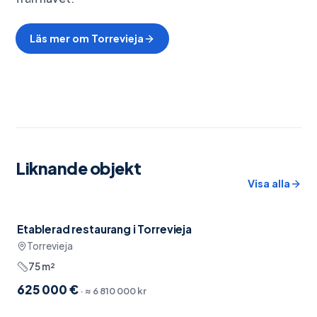
Läs mer om
Torrevieja
Liknande objekt
Visa alla
Etablerad restaurang i Torrevieja
Nära restauranger
Torrevieja
75
m²
625 000 €
· ≈
6 810 000 kr