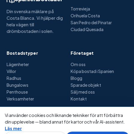
Torrevieja
Din svenska mäklare på
Orihuela Costa
Costa Blanca. Vi hjälper dig
San Pedro del Pinatar
hela vägen till
Ciudad Quesada
drömbostaden i solen.
Bostadstyper
Företaget
Lägenheter
Om oss
Villor
Köpa bostad i Spanien
Radhus
Blogg
Bungalows
Sparade objekt
Penthouse
Sälj med oss
Verksamheter
Kontakt
Vi använder cookies och liknande tekniker för att förbättra
din upplevelse — bland annat för kartor och vår AI-assistent.
© 2026 Spanienbostäder.se — Alla rättigheter förbehållna
Läs mer
Integritetspolicy
Cookies
Användarvillkor
Bildkrediter