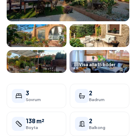
Visa alla
15
bilder
3
2
Sovrum
Badrum
138 m²
2
Boyta
Balkong