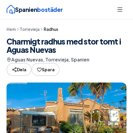
Spanien
bostäder
Hem
Torrevieja
Radhus
Charmigt radhus med stor tomt i
Aguas Nuevas
Aguas Nuevas, Torrevieja, Spanien
Dela
Spara