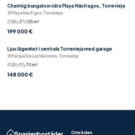
Charmig bungalow nära Playa Náufragos, Torrevieja
Möblerat
Playa Naufrgos, Torrevieja
3
2
125
m²
199 000 €
Ljus lägenhet i centrala Torrevieja med garage
Reserverad
Pool
Parque De Las Naciones, Torrevieja
2
1
70
m²
148 000 €
Områden
Spanienbostäder