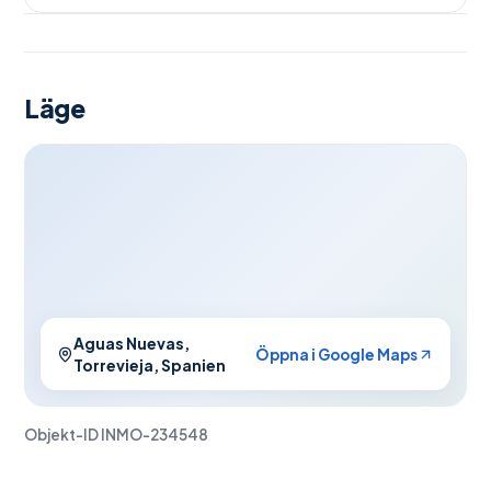
Läge
Aguas Nuevas,
Öppna i Google Maps
Torrevieja, Spanien
Objekt-ID
INMO-234548