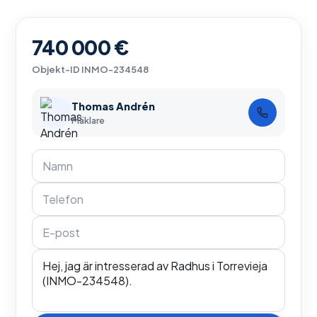
740 000 €
Objekt-ID
INMO-234548
Thomas Andrén
Mäklare