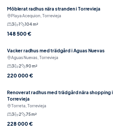
Möblerat radhus nära stranden i Torrevieja
Möblerat
Playa Acequion, Torrevieja
3
1
104
m²
148 500 €
Vacker radhus med trädgård i Aguas Nuevas
Reserverad
Möblerat
Aguas Nuevas, Torrevieja
3
2
90
m²
220 000 €
Renoverat radhus med trädgård nära shopping i
Pool
Torrevieja
Torreta, Torrevieja
3
2
75
m²
228 000 €