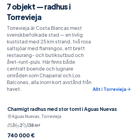
7
objekt —
radhus
i
Torrevieja
Torrevieja är Costa Blancas mest
svenskbefolkade stad — en livlig
kuststad med 25 km strand, två rosa
saltsjöar med flamingos, ett brett
restaurang- och butiksutbud och
året-runt-puls. Här finns både
centralt boende och lugnare
områden som Chaparral och Los
Balcones, alla inom kort avstånd från
havet.
Allt i
Torrevieja
Charmigt radhus med stor tomt i Aguas Nuevas
Möblerat
Aguas Nuevas, Torrevieja
3
2
138
m²
740 000 €