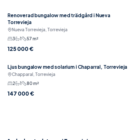
Renoverad bungalow med trädgård i Nueva
Möblerat
Torrevieja
Nueva Torrevieja, Torrevieja
3
1
57
m²
125 000 €
Ljus bungalow med solarium i Chaparral, Torrevieja
Pool
Chapparal, Torrevieja
2
1
80
m²
147 000 €