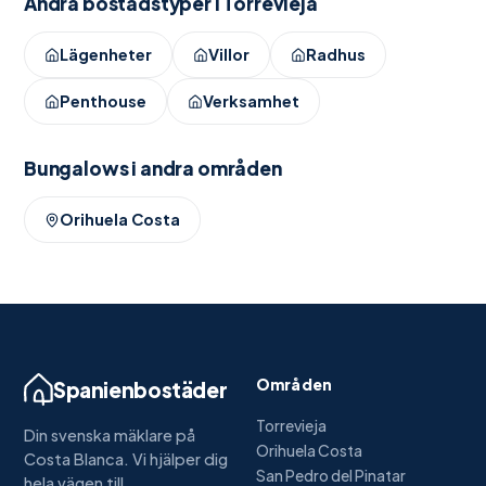
Andra bostadstyper i
Torrevieja
Lägenheter
Villor
Radhus
Penthouse
Verksamhet
Bungalows
i andra områden
Orihuela Costa
Områden
Spanienbostäder
Torrevieja
Din svenska mäklare på
Orihuela Costa
Costa Blanca. Vi hjälper dig
San Pedro del Pinatar
hela vägen till