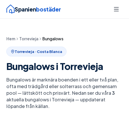
Spanien
bostäder
Hem
Torrevieja
Bungalows
Torrevieja
· Costa Blanca
Bungalows
i
Torrevieja
Bungalows är marknära boenden i ett eller två plan,
ofta med trädgård eller solterrass och gemensam
pool — lättskött och prisvärt.
Nedan ser du våra
3
aktuella
bungalows
i
Torrevieja
— uppdaterat
löpande från källan.