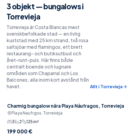
3
objekt —
bungalows
i
Torrevieja
Torrevieja är Costa Blancas mest
svenskbefolkade stad — en livlig
kuststad med 25 km strand, två rosa
saltsjöar med flamingos, ett brett
restaurang- och butiksutbud och
året-runt-puls. Här finns både
centralt boende och lugnare
områden som Chaparral och Los
Balcones, alla inom kort avstånd från
havet.
Allt i
Torrevieja
Charmig bungalow nära Playa Náufragos, Torrevieja
Möblerat
Playa Naufrgos, Torrevieja
3
2
125
m²
199 000 €