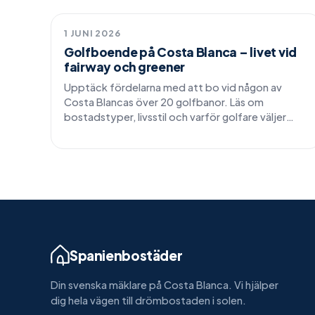
Livsstil
1 JUNI 2026
Golfboende på Costa Blanca – livet vid
fairway och greener
Upptäck fördelarna med att bo vid någon av
Costa Blancas över 20 golfbanor. Läs om
bostadstyper, livsstil och varför golfare väljer
Torrevieja och Orihuela Costa.
Spanienbostäder
Din svenska mäklare på Costa Blanca. Vi hjälper
dig hela vägen till drömbostaden i solen.