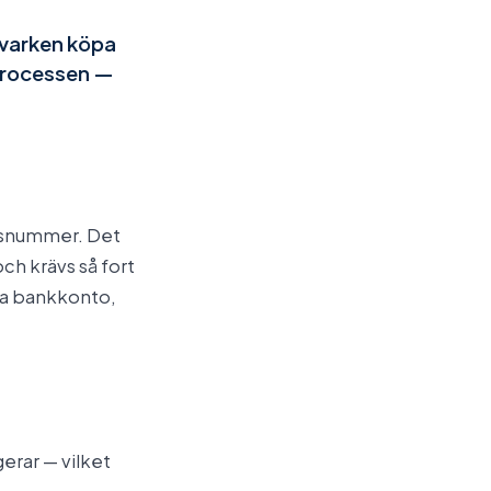
 varken köpa
 processen —
ngsnummer. Det
och krävs så fort
na bankkonto,
.
gerar — vilket