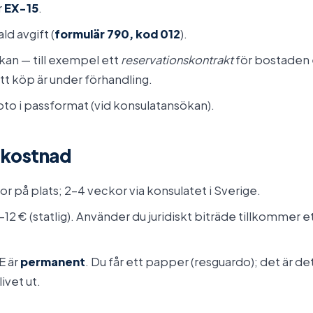
r
EX-15
.
ld avgift (
formulär 790, kod 012
).
kan — till exempel ett
reservationskontrakt
för bostaden e
tt köp är under förhandling.
oto i passformat (vid konsulatansökan).
& kostnad
r på plats; 2–4 veckor via konsulatet i Sverige.
–12 € (statlig). Använder du juridiskt biträde tillkommer 
E är
permanent
. Du får ett papper (resguardo); det är 
livet ut.