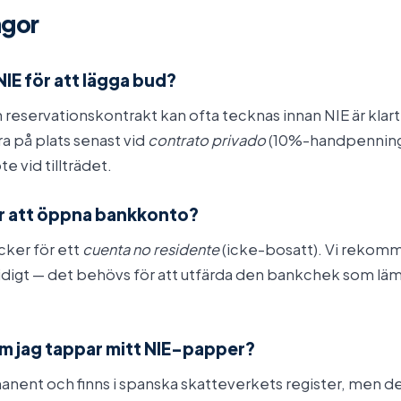
ågor
NIE för att lägga bud?
h reservationskontrakt kan ofta tecknas innan NIE är kla
a på plats senast vid
contrato privado
(10%-handpenning
te vid tillträdet.
ör att öppna bankkonto?
äcker för ett
cuenta no residente
(icke-bosatt). Vi rekomm
digt — det behövs för att utfärda den bankchek som läm
m jag tappar mitt NIE-papper?
nent och finns i spanska skatteverkets register, men de