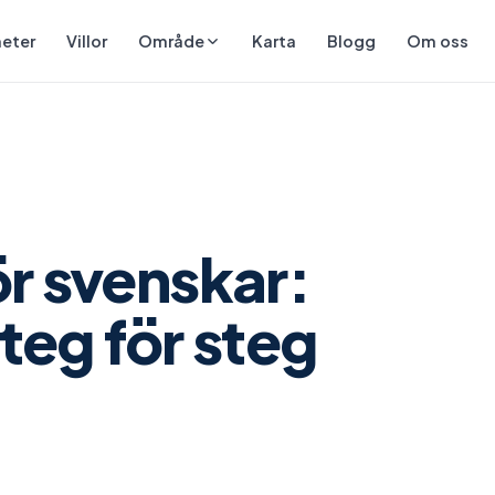
eter
Villor
Karta
Blogg
Om oss
Område
r svenskar:
teg för steg