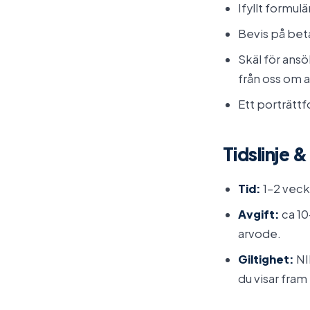
Ifyllt formulä
Bevis på beta
Skäl för ansö
från oss om a
Ett porträttf
Tidslinje 
Tid:
1–2 vecko
Avgift:
ca 10
arvode.
Giltighet:
NI
du visar fram 