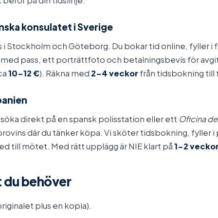
beror på din tidslinje.
anska konsulatet i Sverige
s i Stockholm och Göteborg. Du bokar tid online, fyller i
d pass, ett porträttfoto och betalningsbevis för avgif
 ca
10–12 €
). Räkna med
2–4 veckor
från tidsbokning till 
Spanien
söka direkt på en spansk polisstation eller ett
Oficina de
 provins där du tänker köpa. Vi sköter tidsbokning, fylle
ed till mötet. Med rätt upplägg är NIE klart på
1–2 vecko
 du behöver
originalet plus en kopia).