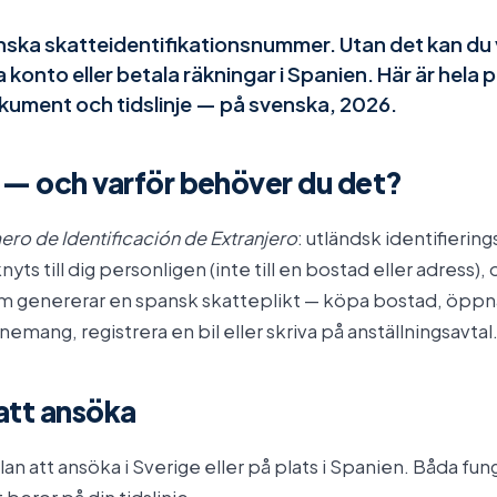
anska skatteidentifikationsnummer. Utan det kan du
konto eller betala räkningar i Spanien. Här är hela
kument och tidslinje — på svenska, 2026.
 — och varför behöver du det?
ro de Identificación de Extranjero
: utländsk identifieri
yts till dig personligen (inte till en bostad eller adress), 
om genererar en spansk skatteplikt — köpa bostad, öpp
mang, registrera en bil eller skriva på anställningsavtal
att ansöka
lan att ansöka i Sverige eller på plats i Spanien. Båda fun