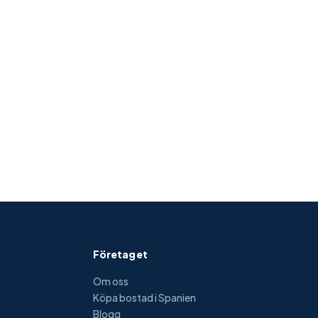
AI-assistent
Online · svarar direkt
Företaget
Om oss
Köpa bostad i Spanien
Blogg