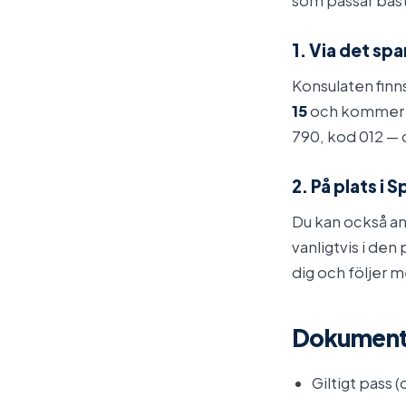
som passar bäst 
1. Via det sp
Konsulaten finn
15
och kommer me
790, kod 012 —
2. På plats i 
Du kan också an
vanligtvis i den
dig och följer m
Dokument
Giltigt pass (