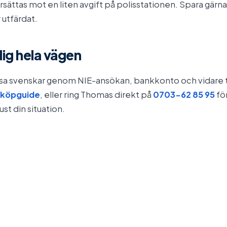
ättas mot en liten avgift på polisstationen. Spara gärna 
 utfärdat.
dig hela vägen
lotsa svenskar genom NIE-ansökan, bankkonto och vidare t
 köpguide
, eller ring Thomas direkt på
0703-62 85 95
fö
st din situation.