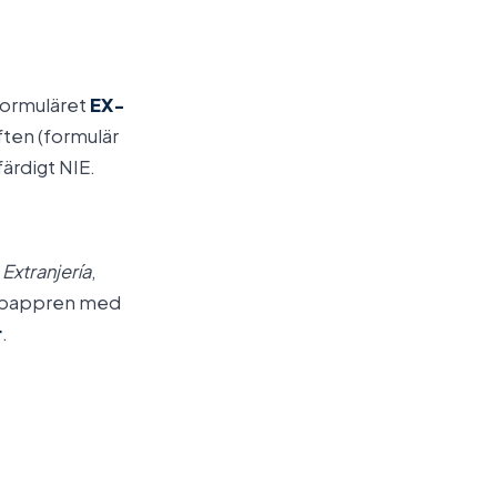
 formuläret
EX-
ten (formulär
färdigt NIE.
 Extranjería
,
r i pappren med
r
.