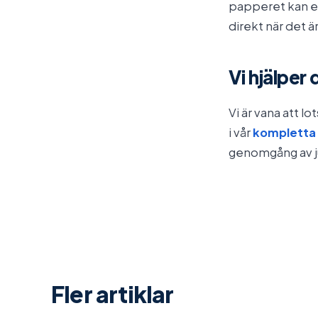
papperet kan ers
direkt när det är
Vi hjälper 
Vi är vana att 
i vår
kompletta
genomgång av ju
Fler artiklar