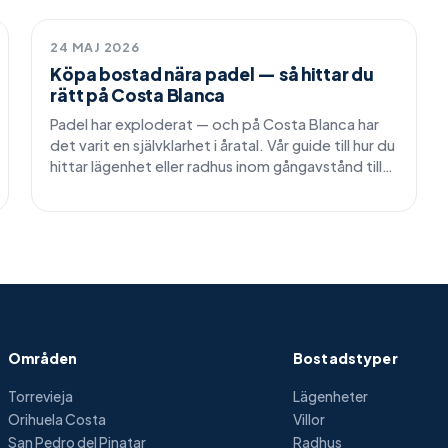
Livsstil
24 MAJ 2026
Köpa bostad nära padel — så hittar du
rätt på Costa Blanca
Padel har exploderat — och på Costa Blanca har
det varit en självklarhet i åratal. Vår guide till hur du
hittar lägenhet eller radhus inom gångavstånd till
banan.
Områden
Bostadstyper
Torrevieja
Lägenheter
Orihuela Costa
Villor
San Pedro del Pinatar
Radhus