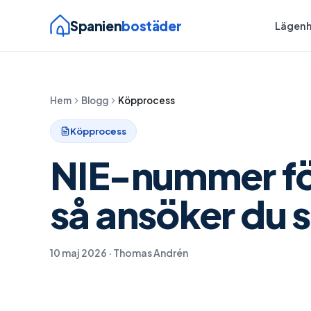
Spanien
bostäder
Lägenh
Hem
Blogg
Köpprocess
Köpprocess
NIE-nummer fö
så ansöker du s
10 maj 2026
·
Thomas Andrén