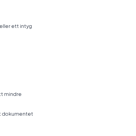
ller ett intyg
ett mindre
det dokumentet