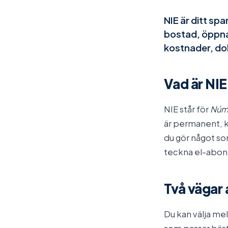
NIE är ditt sp
bostad, öppna 
kostnader, do
Vad är NIE
NIE står för
Núme
är permanent, kn
du gör något s
teckna el-abonne
Två vägar 
Du kan välja mel