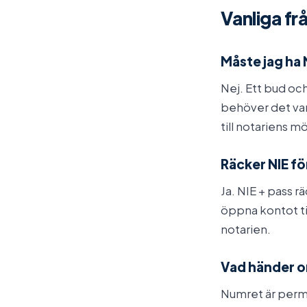
Vanliga fr
Måste jag ha 
Nej. Ett bud oc
behöver det var
till notariens mö
Räcker NIE f
Ja. NIE + pass r
öppna kontot ti
notarien.
Vad händer o
Numret är perma