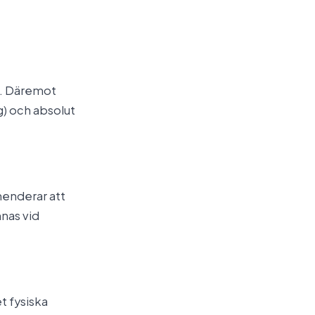
rt. Däremot
) och absolut
enderar att
nas vid
t fysiska