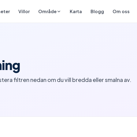
eter
Villor
Karta
Blogg
Om oss
Område
ning
tera filtren nedan om du vill bredda eller smalna av.