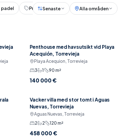
 padel
Prisvärt
Senaste
Alla områden
evieja
Penthouse med havsutsikt vid Playa
Reserverad
Havsutsikt
Acequión, Torrevieja
ieja
Playa Acequion, Torrevieja
3
1
90
m²
140 000 €
rala
Vacker villa med stor tomt i Aguas
Garage
Nuevas, Torrevieja
Aguas Nuevas, Torrevieja
2
2
120
m²
458 000 €
AI-assistent