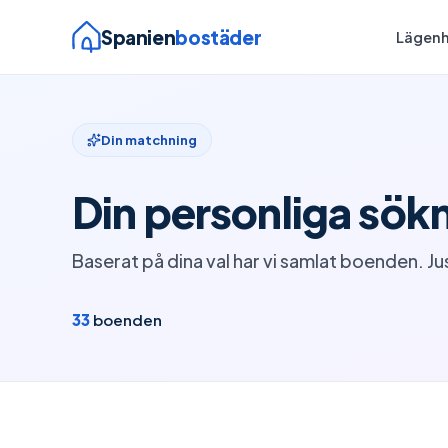
Spanien
bostäder
Lägenh
Din matchning
Din personliga sök
Baserat på dina val har vi samlat boenden. Jus
33
boenden