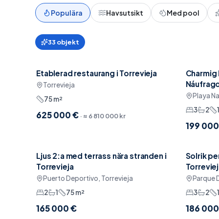
Populära
Havsutsikt
Med pool
33
objekt
Etablerad restaurang i Torrevieja
Charmig 
Nära restauranger
Möbler
Náufrago
Torrevieja
Playa Na
75
m²
3
2
625 000 €
· ≈
6 810 000 kr
199 000
Ljus 2:a med terrass nära stranden i
Solrik p
Pool
Sänkt p
Torrevieja
Torrevie
Puerto Deportivo, Torrevieja
Parque D
2
1
75
m²
3
2
165 000 €
186 000