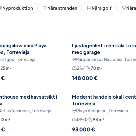
Nyproduktion
Nära stranden
Nära golf
Nära
bungalow nära Playa
Ljus lägenhet i centrala Torr
at
Reserverad
Pool
s, Torrevieja
med garage
ufrgos, Torrevieja
Parque De Las Naciones, Torrev
125
m²
2
1
70
m²
 €
148 000 €
enthouse med havsutsikt i
Modernt handelslokal i cent
ris
Havsutsikt
Sänkt pris
Padel
ja
Torrevieja
e Las Naciones, Torrevieja
Playa Acequion, Torrevieja
112
m²
0
0
98
m²
 €
93 000 €