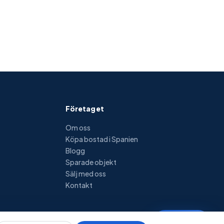
Online · svarar direkt
Företaget
Om oss
Köpa bostad i Spanien
Blogg
Sparade objekt
Sälj med oss
Kontakt